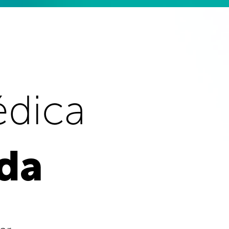
édica
ada